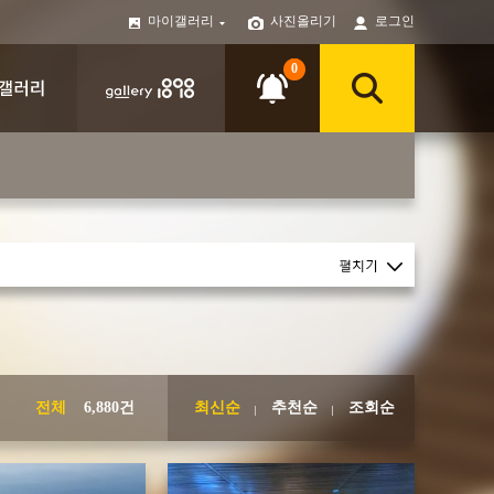
마이갤러리
사진올리기
로그인
0
전체
6,880건
최신순
추천순
조회순