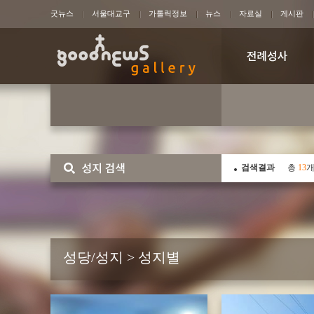
굿뉴스
서울대교구
가톨릭정보
뉴스
자료실
게시판
검색결과
총
13
개
성당/성지 > 성지별