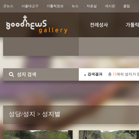
굿뉴스
서울대교구
가톨릭정보
뉴스
자료실
게시판
클럽
검색결과
총
13
개의 성지가 
성당/성지 > 성지별