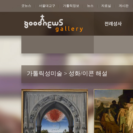
굿뉴스
서울대교구
가톨릭정보
뉴스
자료실
게시판
가톨릭성미술 > 성화/이콘 해설