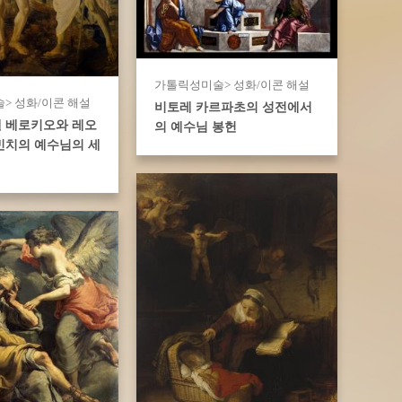
가톨릭성미술> 성화/이콘 해설
> 성화/이콘 해설
비토레 카르파초의 성전에서
 베로키오와 레오
의 예수님 봉헌
빈치의 예수님의 세