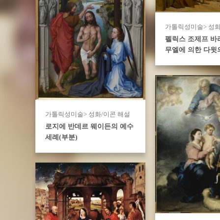
가톨릭성미술> 성화
펠릭스 조제프 바
무엘에 의한 다윗
가톨릭성미술> 성화/이콘 해설
로지에 반데르 웨이든의 예수
세례(부분)