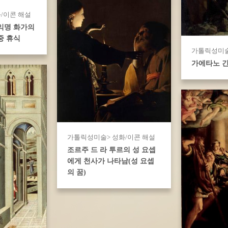
/이콘 해설
익명 화가의
중 휴식
가톨릭성미술
가에타노 간
가톨릭성미술> 성화/이콘 해설
조르주 드 라 투르의 성 요셉
에게 천사가 나타남(성 요셉
의 꿈)