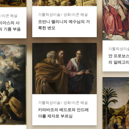
가톨릭성미술> 성화/이콘 해설
/이콘 해설
조반니 벨리니의 예수님의 거
리아스의 사
룩한 변모
의 기름 부음
가톨릭성미술
얀 프로보
의 알레고
가톨릭성미술> 성화/이콘 해설
카라바조의 베드로와 안드레
아를 제자로 부르심