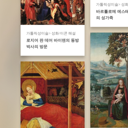
가톨릭성미술> 성화
바르톨로메 에스
의 성가족
가톨릭성미술> 성화/이콘 해설
로지어 판 데어 바이덴의 동방
박사의 방문