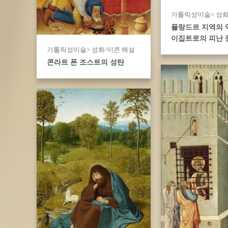
가톨릭성미술> 성화
플랑드르 지역의 
이집트로의 피난 
가톨릭성미술> 성화/이콘 해설
콘라트 폰 조스트의 성탄