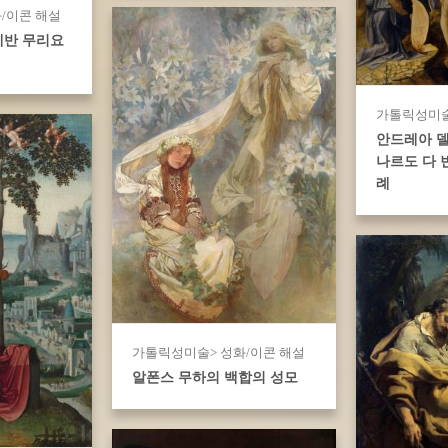
/이콘 해설
테반 무리요
가톨릭성미술
안드레아 델
나르도 다 
례
가톨릭성미술> 성화/이콘 해설
알폰스 무하의 백합의 성모