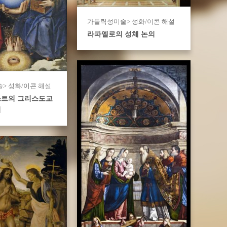
가톨릭성미술> 성화/이콘 해설
라파엘로의 성체 논의
> 성화/이콘 해설
스트의 그리스도교
리