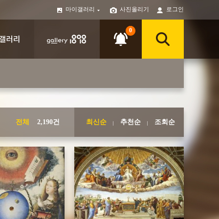
마이갤러리
사진올리기
로그인
0
전체
2,190건
최신순
추천순
조회순