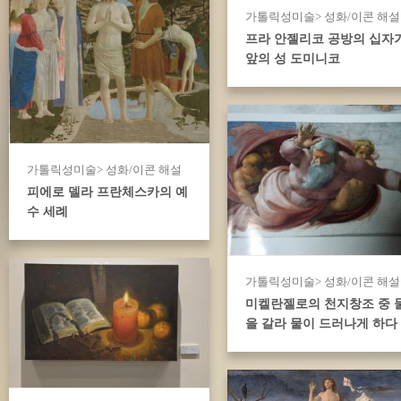
가톨릭성미술> 성화/이콘 해설
프라 안젤리코 공방의 십자
앞의 성 도미니코
가톨릭성미술> 성화/이콘 해설
피에로 델라 프란체스카의 예
수 세례
가톨릭성미술> 성화/이콘 해설
미켈란젤로의 천지창조 중 
을 갈라 뭍이 드러나게 하다