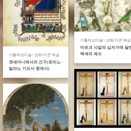
가톨릭성미술> 성화/이콘 해설
마르크 샤갈의 십자가에 달
백색의 예수
가톨릭성미술> 성화/이콘 해설
겟세마니에서의 간구(토리노-
밀라노 기도서 중에서)