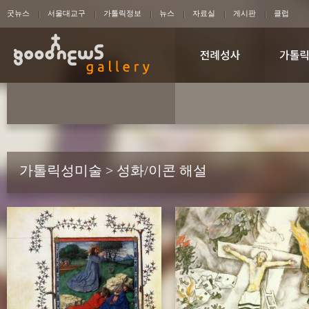
굿뉴스
서울대교구
가톨릭정보
뉴스
자료실
게시판
클럽
가톨릭성미술 > 성화/이콘 해설