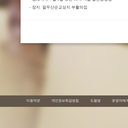
- 장지: 절두산순교성지 부활의집
이용약관
개인정보취급방침
도움방
운영자에게