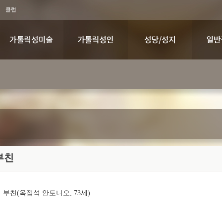
클럽
부친
부친(옥점석 안토니오, 73세)