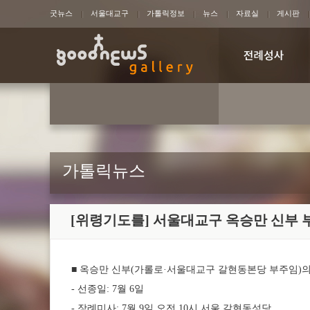
굿뉴스
서울대교구
가톨릭정보
뉴스
자료실
게시판
가톨릭뉴스
[위령기도를] 서울대교구 옥승만 신부 
■ 옥승만 신부(가롤로·서울대교구 갈현동본당 부주임)의 
- 선종일: 7월 6일
- 장례미사: 7월 9일 오전 10시 서울 갈현동성당