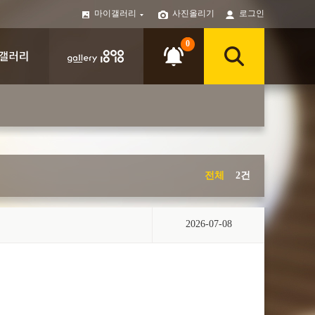
마이갤러리
사진올리기
로그인
0
전체
2건
2026-07-08