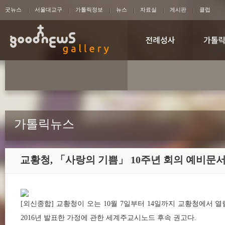
굿뉴스
서울대교구
가톨릭정보
뉴스
자료실
게시판
클럽
가톨릭뉴스
교황청, 「사랑의 기쁨」 10주년 회의 예비문서
[외신종합] 교황청이 오는 10월 7일부터 14일까지 교황청에서 열릴
2016년 발표한 가정에 관한 세계주교시노드 후속 권고다.