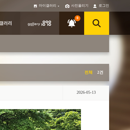
마이갤러리
사진올리기
로그인
0
전체
2건
2026-05-13