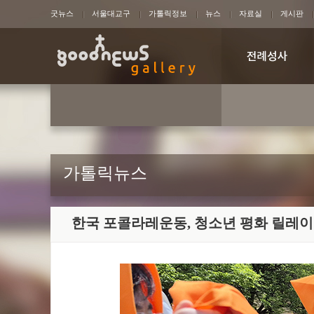
굿뉴스
서울대교구
가톨릭정보
뉴스
자료실
게시판
가톨릭뉴스
한국 포콜라레운동, 청소년 평화 릴레이 