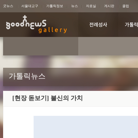
굿뉴스
서울대교구
가톨릭정보
뉴스
자료실
게시판
클럽
가톨릭뉴스
[현장 돋보기] 불신의 가치