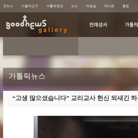
굿뉴스
서울대교구
가톨릭정보
뉴스
자료실
게시판
클럽
가톨릭뉴스
“고생 많으셨습니다” 교리교사 헌신 되새긴 