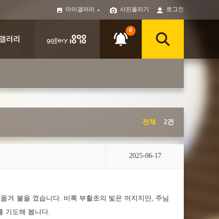
마이갤러리
사진올리기
로그인
0
전체
2건
2025-06-17
옮겨 불을 껐습니다. 비록 부활초의 빛은 꺼지지만, 주님
를 기도해 봅니다.