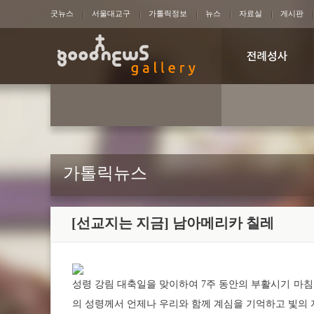
굿뉴스
서울대교구
가톨릭정보
뉴스
자료실
게시판
가톨릭뉴스
[선교지는 지금] 남아메리카 칠레
성령 강림 대축일을 맞이하여 7주 동안의 부활시기 마침
의 성령께서 언제나 우리와 함께 계심을 기억하고 빛의 