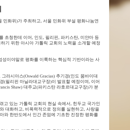
최
울 민화위
)
가 주최하고
,
서울 민화위 부설 평화나눔연
를 초청한데 이어
,
인도
,
필리핀
,
파키스탄
,
미얀마 등
룩하기 위한 아시아 가톨릭 교회의 노력을 소개할 예정
엄성이야말로 평화를 이룩하는 핵심적 기반이라는 사
드 그라시아스
(Oswald Gracias)
추기경
(
인도 뭄바이대
경
(
필리핀 마닐라대교구장
)
이 발표할 예정이며
,
이어
Francis Shaw)
대주교
(
파키스탄 라호르대교구장
)
가 분
겪고 있는 가톨릭 교회의 현실 속에서
,
힌두교 국가인
교와 대화하고
,
비폭력적으로 정의를 실현하고
,
사랑을
시아와 한반도에서 인간 존엄에 기초한 진정한 평화를