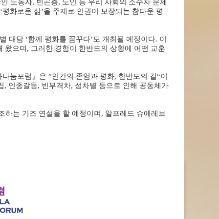
인 노동자
,
빈곤층
,
노인 등 우리 사회의 소수자 문제
‘
평화로운 삶
’
을 주제로 인권이 보장되는 참다운 평
특별 대담
‘
함께 평화를 꿈꾸다
’
도 개최될 예정이다
.
이
해 왔으며
,
그러한 경험이 한반도의 상황에 어떤 교훈
화나눔포럼
』
은
”
인간의 존엄과 평화
,
한반도의 길
“
이
립
,
인종갈등
,
빈부격차
,
성차별 등으로 인해 공동체가
조하는 기조 연설을 할 예정이며
,
알프레드 슈에레브