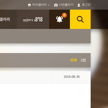
마이갤러리
사진올리기
로그인
0
전체
2건
2018-08-30