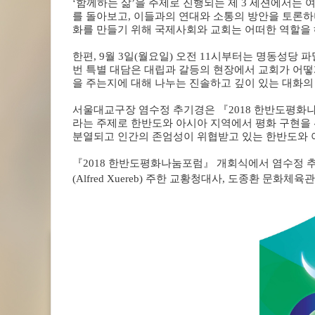
‘
함께하는 삶
’
을 주제로 진행되는 제
3
세션에서는 여
를 돌아보고
,
이들과의 연대와 소통의 방안을 토론
화를 만들기 위해 국제사회와 교회는 어떠한 역할을
한편
, 9
월
3
일
(
월요일
)
오전
11
시부터는 명동성당 파
번 특별 대담은 대립과 갈등의 현장에서 교회가 어
을 주는지에 대해 나누는 진솔하고 깊이 있는 대화의
서울대교구장 염수정 추기경은
『
2018
한반도평화
라는 주제로 한반도와 아시아 지역에서 평화 구현을
분열되고 인간의 존엄성이 위협받고 있는 한반도와 
『
2018
한반도평화나눔포럼
』
개회식에서 염수정 추
(Alfred Xuereb)
주한 교황청대사
,
도종환 문화체육관