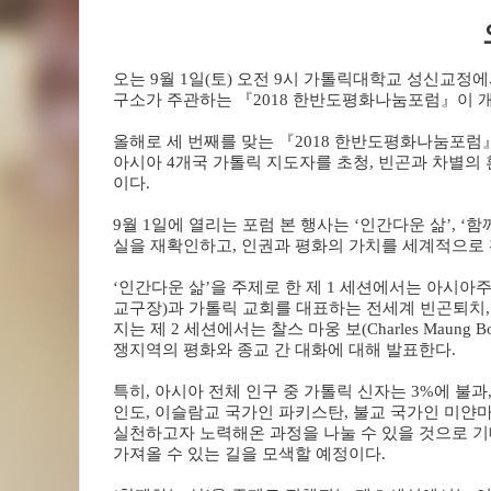
오는
9
월
1
일
(
토
)
오전
9
시 가톨릭대학교 성신교정에
구소가 주관하는
『
2018
한반도평화나눔포럼
』
이 
올해로 세 번째를 맞는
『
2018
한반도평화나눔포럼
아시아
4
개국 가톨릭 지도자를 초청
,
빈곤과 차별의 
이다
.
9
월
1
일에 열리는 포럼 본 행사는
‘
인간다운 삶
’, ‘
함
실을 재확인하고
,
인권과 평화의 가치를 세계적으로 
‘
인간다운 삶
’
을 주제로 한 제
1
세션에서는 아시아
교구장
)
과 가톨릭 교회를 대표하는 전세계 빈곤퇴치
지는 제
2
세션에서는 찰스 마웅 보
(Charles Maung B
쟁지역의 평화와 종교 간 대화에 대해 발표한다
.
특히
,
아시아 전체 인구 중 가톨릭 신자는
3%
에 불과
인도
,
이슬람교 국가인 파키스탄
,
불교 국가인 미얀마
실천하고자 노력해온 과정을 나눌 수 있을 것으로 
가져올 수 있는 길을 모색할 예정이다
.