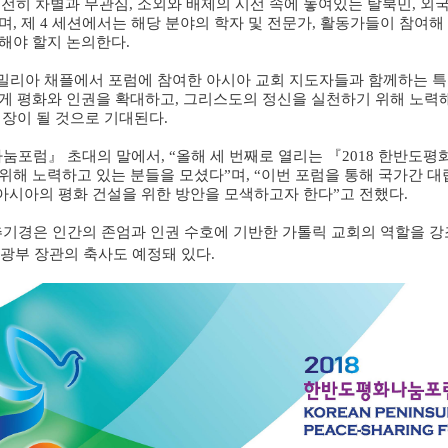
전히 차별과 무관심
,
소외와 배제의 시선 속에 놓여있는 탈북민
,
외국
하며
,
제
4
세션에서는 해당 분야의 학자 및 전문가
,
활동가들이 참여해
 해야 할지 논의한다
.
밀리아 채플에서 포럼에 참여한 아시아 교회 지도자들과 함께하는 
떻게 평화와 인권을 확대하고
,
그리스도의 정신을 실천하기 위해 노력
 장이 될 것으로 기대된다
.
나눔포럼
』
초대의 말에서
, “
올해 세 번째로 열리는
『
2018
한반도평
 위해 노력하고 있는 분들을 모셨다
”
며
, “
이번 포럼을 통해 국가간 대
아시아의 평화 건설을 위한 방안을 모색하고자 한다
”
고 전했다
.
기경은 인간의 존엄과 인권 수호에 기반한 가톨릭 교회의 역할을 강
광부 장관의 축사도 예정돼 있다
.