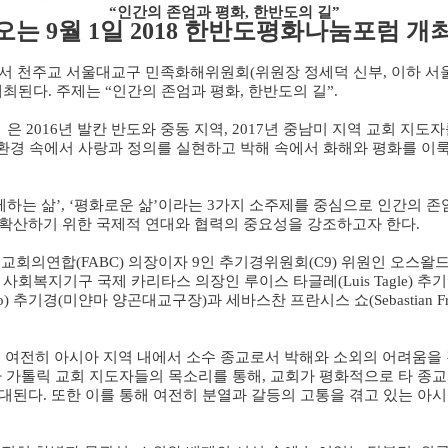
“
인간의 존엄과 평화
,
한반도의 길
”
오는
9
월
1
일
2018
한반도평화나눔포럼 개
서 천주교 서울대교구 민족화해위원회
(
위원장 정세덕 신부
,
이하 서
개최된다
.
주제는
“
인간의 존엄과 평화
,
한반도의 길
”.
』
은
2016
년 발칸 반도와 중동 지역
, 2017
년 중남미 지역 교회 지도자
환경 속에서 사랑과 정의를 실현하고 박해 속에서 화해와 평화를 이
께하는 삶
’, ‘
평화로운 삶
’
이라는
3
가지 소주제를 중심으로 인간의 존
확산하기 위한 국제적 연대와 협력의 중요성을 강조하고자 한다
.
주교회의연합
(FABC)
의장이자
9
인 추기경위원회
(C9)
위원인 오스왈
,
사회복지기구 국제 카리타스 의장인 루이스 타글레
(Luis Tagle)
추기
o)
추기경
(
미얀마 양곤대교구장
)
과 세바스찬 프란시스 쇼
(Sebastian 
,
여전히 아시아 지역 내에서 소수 종교로서 박해와 소외의 어려움을 
 가톨릭 교회 지도자들의 목소리를 통해
,
교회가 평화적으로 타 종
기대된다
.
또한 이를 통해 여전히 분열과 갈등의 고통을 겪고 있는 아