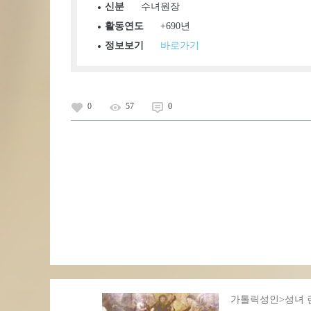
신분
수녀원장
활동연도
+690년
정보보기
바로가기
0
57
0
가톨릭성인>성녀 란