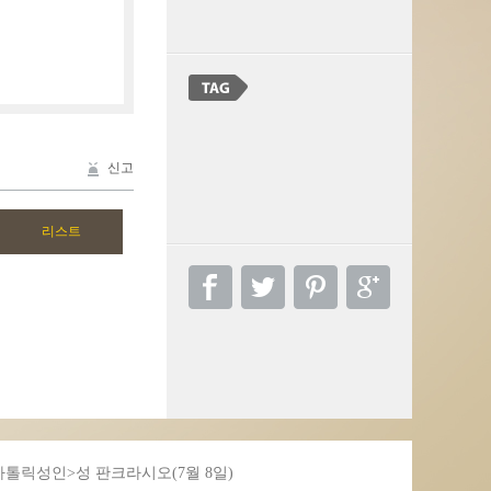
신고
가톨릭성인>성 판크라시오(7월 8일)