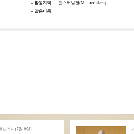
활동지역
뮌스터빌젠(Munsterbilzen)
같은이름
드라다(7월 8일)