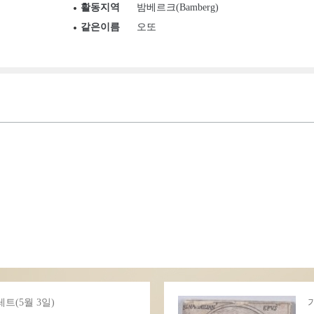
활동지역
밤베르크(Bamberg)
같은이름
오또
트(5월 3일)