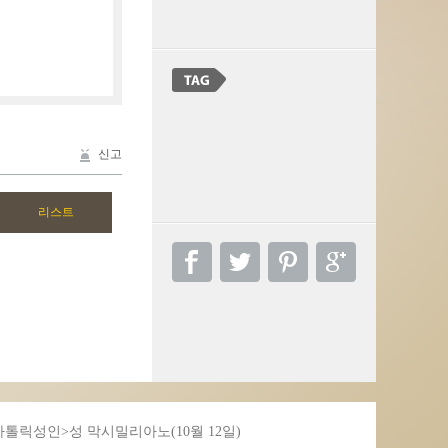
신고
가톨릭성인>성 막시밀리아노(10월 12일)