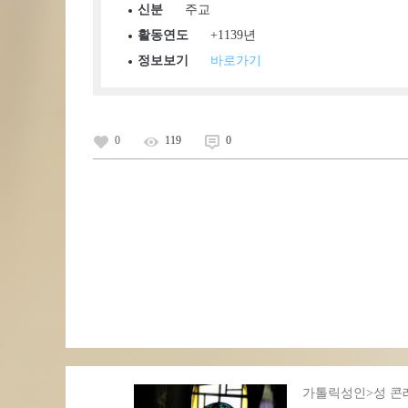
신분
주교
활동연도
+1139년
정보보기
바로가기
0
119
0
가톨릭성인>성 콘레