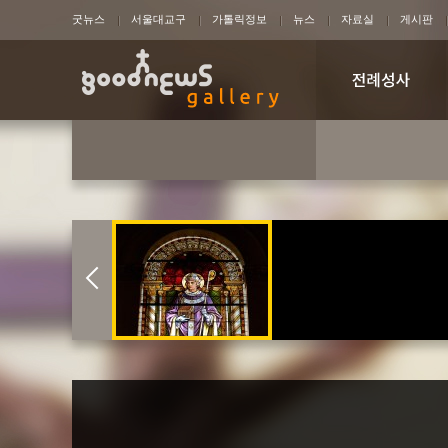
굿뉴스
서울대교구
가톨릭정보
뉴스
자료실
게시판