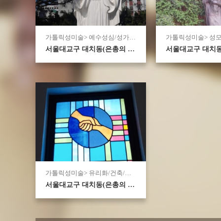
가톨릭성미술> 예수성심/성가정상
가톨릭성미술> 성
서울대교구 대치동(은총의 7성사) 성당 마당 뒷편 예수성심상.
가톨릭성미술> 유리화/건축/기타
서울대교구 대치동(은총의 7성사) 성당 유리화 모음 (1)