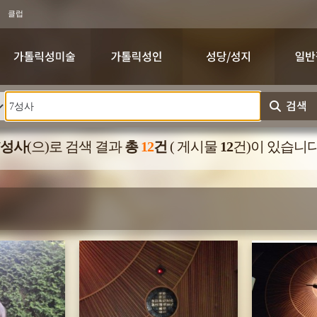
클럽
7성사
(으)로 검색 결과
총
12
건
(
게시물
12
건)이 있습니다