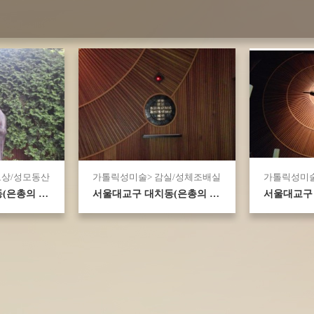
모상/성모동산
가톨릭성미술> 감실/성체조배실
가톨릭성미술
서울대교구 대치동(은총의 7성사) 성당 마당 성모자상.
서울대교구 대치동(은총의 7성사) 성당 대성전 감실.