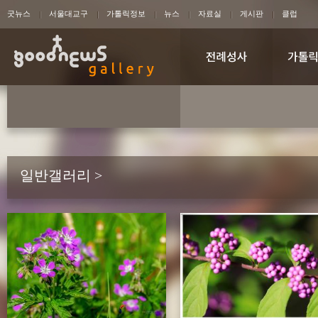
굿뉴스
서울대교구
가톨릭정보
뉴스
자료실
게시판
클럽
일반갤러리 >