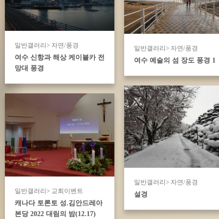
일반갤러리> 자연/풍경
일반갤러리> 자연/풍경
여수 신항과 해상 케이블카 전
여수 예술의 섬 장도 풍경 1
망대 풍경
일반갤러리> 자연/풍경
일반갤러리> 교회이벤트
설경
캐나다 토론토 성.김안드레아
본당 2022 대림의 밤(12.17)