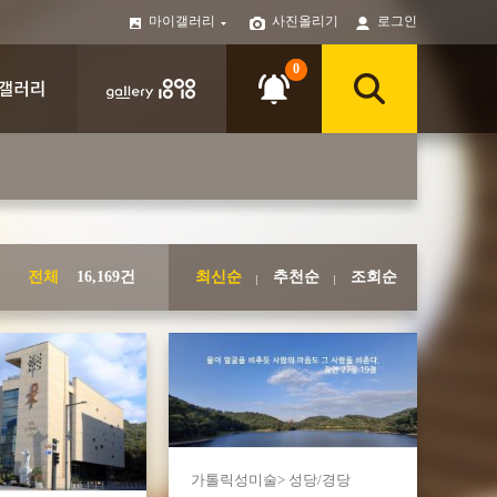
마이갤러리
사진올리기
로그인
0
전체
16,169건
최신순
추천순
조회순
가톨릭성미술> 성당/경당