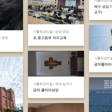
가톨릭성미술
예수 성심 
교구)
가톨릭성미술> 성당/경당
/경당
초,중고등부 자모교육
가톨릭성미술
금악클라라
가톨릭성미술> 제대/십자가
금악 클라라성당