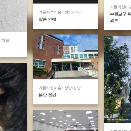
가톨릭성미술
가톨릭성미술> 성당/경당
수원교구 
말씀 안에
외부
/경당
가톨릭성미술> 성당/경당
본당 정면