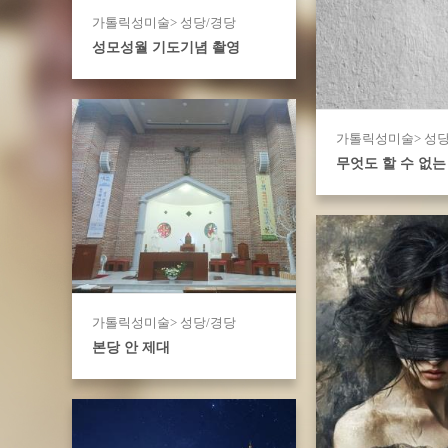
가톨릭성미술> 성당/경당
성모성월 기도기념 촬영
가톨릭성미술> 성당
무엇도 할 수 없는
가톨릭성미술> 성당/경당
본당 안 제대