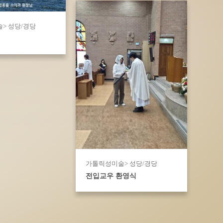
> 성당/경당
가톨릭성미술> 성당/경당
전입교우 환영식