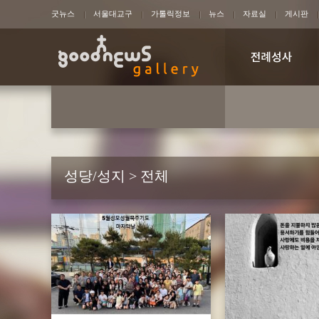
굿뉴스
서울대교구
가톨릭정보
뉴스
자료실
게시판
성당/성지 > 전체