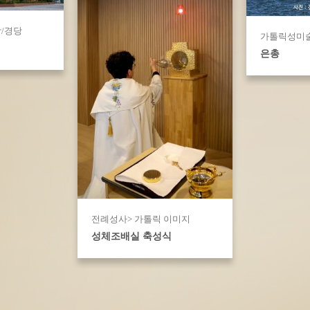
/경당
가톨릭성미술
은총
전례성사> 가톨릭 이미지
성체조배실 축성식