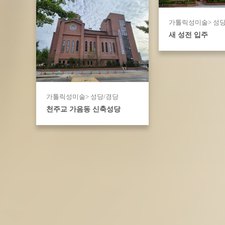
가톨릭성미술> 성당
새 성전 입주
가톨릭성미술> 성당/경당
천주교 가음동 신축성당