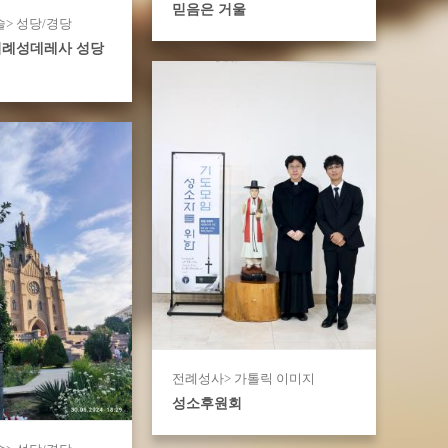
믿음은 거울
> 성당/경당
위례성데레사 성당
전례성사> 가톨릭 이미지
성소후원회