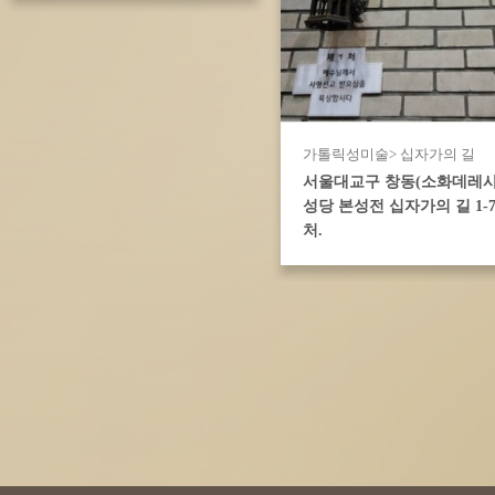
가톨릭성미술> 십자가의 길
서울대교구 창동(소화데레사
성당 본성전 십자가의 길 1-
처.