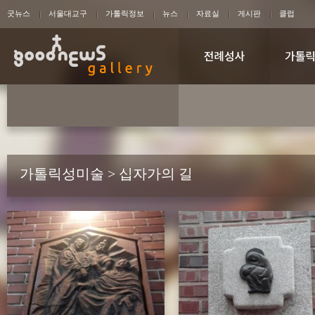
굿뉴스
서울대교구
가톨릭정보
뉴스
자료실
게시판
클럽
가톨릭성미술 > 십자가의 길