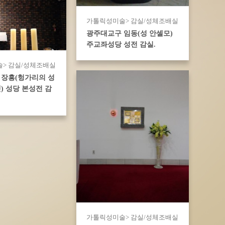
가톨릭성미술> 감실/성체조배실
광주대교구 임동(성 안셀모)
주교좌성당 성전 감실.
> 감실/성체조배실
 장흥(헝가리의 성
) 성당 본성전 감
가톨릭성미술> 감실/성체조배실