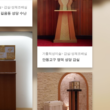
> 감실/성체조배실
길음동 성당 수난
가톨릭성미술> 감실/성체조배실
안동교구 영덕 성당 감실