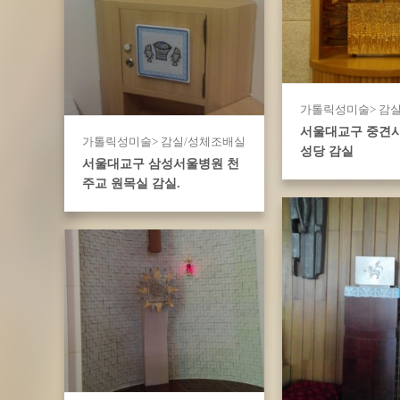
가톨릭성미술> 감
서울대교구 중견
가톨릭성미술> 감실/성체조배실
성당 감실
서울대교구 삼성서울병원 천
주교 원목실 감실.