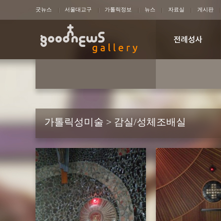
굿뉴스
서울대교구
가톨릭정보
뉴스
자료실
게시판
가톨릭성미술 > 감실/성체조배실