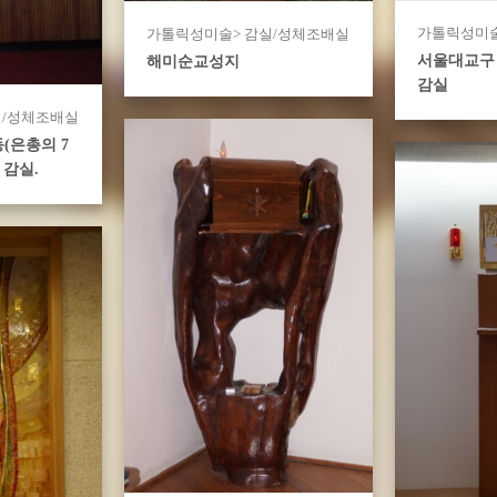
가톨릭성미술
가톨릭성미술> 감실/성체조배실
서울대교구 
해미순교성지
감실
실/성체조배실
(은총의 7
 감실.