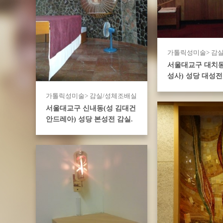
가톨릭성미술> 감
서울대교구 대치동
성사) 성당 대성전
가톨릭성미술> 감실/성체조배실
서울대교구 신내동(성 김대건
안드레아) 성당 본성전 감실.