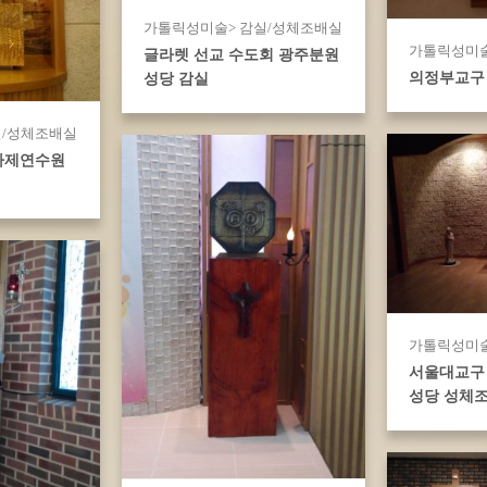
가톨릭성미술> 감실/성체조배실
가톨릭성미술
글라렛 선교 수도회 광주분원
의정부교구 
성당 감실
실/성체조배실
사제연수원
가톨릭성미술
서울대교구
성당 성체