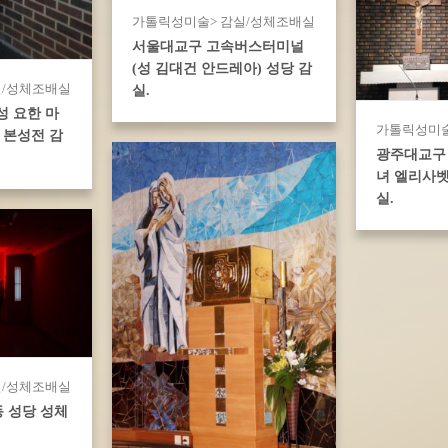
가톨릭성미술> 감실/성체조배실
서울대교구 고속버스터미널
(성 김대건 안드레아) 성당 감
실/성체조배실
실.
성 요한 마
가톨릭성미술
 본성전 감
광주대교구
녀 엘리사벳
실.
실/성체조배실
 성당 성체