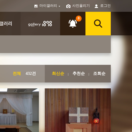
마이갤러리
사진올리기
로그인
0
전체
432건
최신순
추천순
조회순