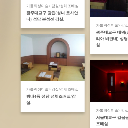
가톨릭성미술> 감실/성체조배실
광주대교구 강진(성녀 로사안
나) 성당 본성전 감실.
가톨릭성미술> 감
광주대교구 대덕(
리아 비안네) 성당
실.
가톨릭성미술> 감실/성체조배실
방배4동 성당 성체조배실/감
실.
가톨릭성미술> 감
서울대교구 길음동
조배실