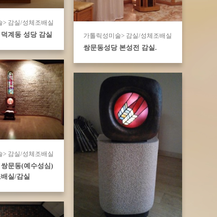
> 감실/성체조배실
덕계동 성당 감실
가톨릭성미술> 감실/성체조배실
쌍문동성당 본성전 감실.
> 감실/성체조배실
 쌍문동(예수성심)
조배실/감실