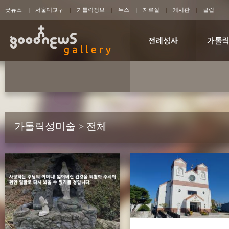
굿뉴스
서울대교구
가톨릭정보
뉴스
자료실
게시판
클럽
가톨릭성미술 > 전체