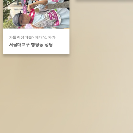
가톨릭성미술> 제대/십자가
서울대교구 행당동 성당