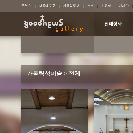
굿뉴스
서울대교구
가톨릭정보
뉴스
자료실
게시판
가톨릭성미술 > 전체