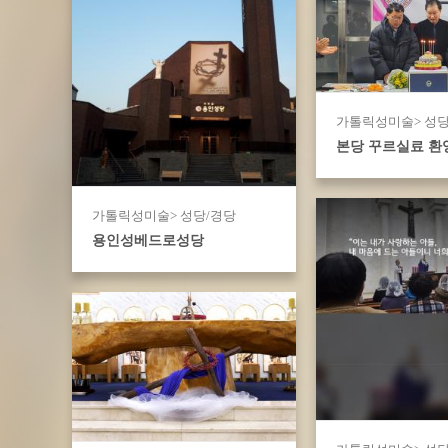
가톨릭성미술> 성당
본당 꾸르실료 환
가톨릭성미술> 성당/경당
용인성베드로성당