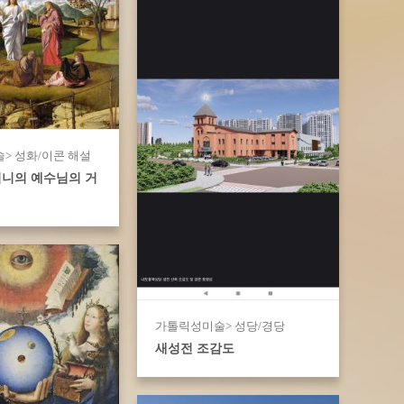
> 성화/이콘 해설
니의 예수님의 거
가톨릭성미술> 성당/경당
새성전 조감도