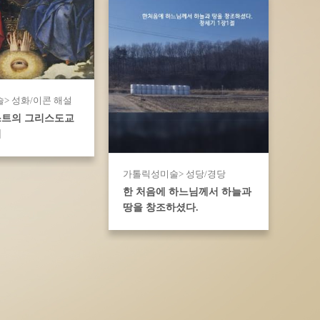
> 성화/이콘 해설
스트의 그리스도교
리
가톨릭성미술> 성당/경당
한 처음에 하느님께서 하늘과
땅을 창조하셨다.