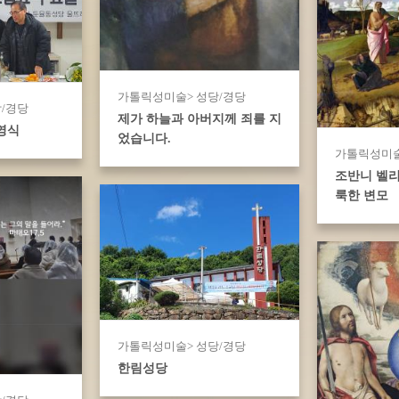
가톨릭성미술> 성당/경당
/경당
제가 하늘과 아버지께 죄를 지
영식
었습니다.
가톨릭성미술
조반니 벨리
룩한 변모
가톨릭성미술> 성당/경당
한림성당