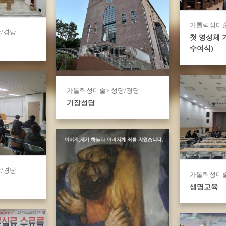
가톨릭성미술
/경당
첫 영성체 
수여식)
가톨릭성미술> 성당/경당
기장성당
/경당
가톨릭성미술
생명교육