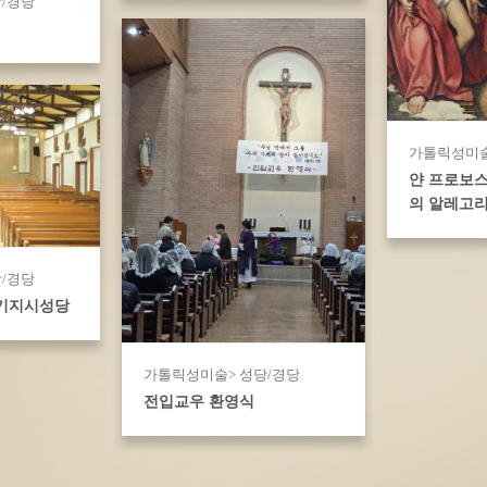
/경당
가톨릭성미술
얀 프로보
의 알레고
/경당
 기지시성당
가톨릭성미술> 성당/경당
전입교우 환영식