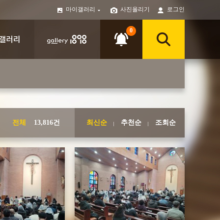
마이갤러리
사진올리기
로그인
0
전체
13,816건
최신순
추천순
조회순