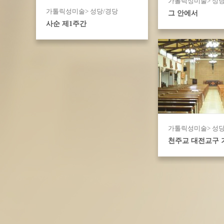
가톨릭성미술> 성당
가톨릭성미술> 성당/경당
그 안에서
사순 제1주간
가톨릭성미술> 성당
천주교 대전교구