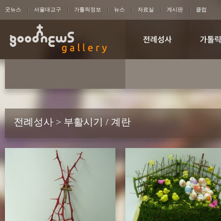
굿뉴스
서울대교구
가톨릭정보
뉴스
자료실
게시판
클럽
전례성사 > 부활시기 / 계란