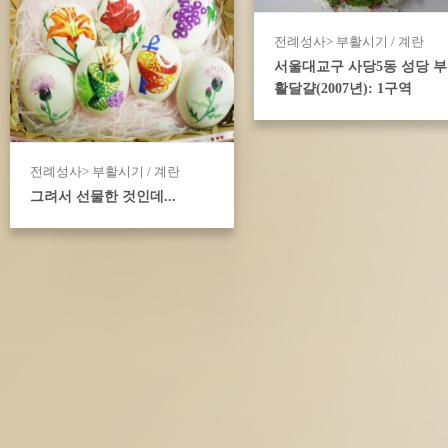
전례성사> 부활시기 / 계란
서울대교구 사당5동 성당 부
활달걀(2007년): 1구역
전례성사> 부활시기 / 계란
그려서 선물한 것인데...